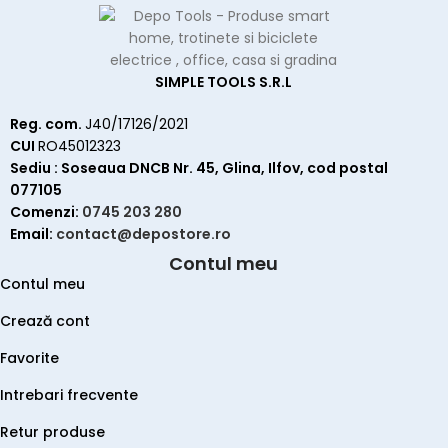
SIMPLE TOOLS S.R.L
Reg. com.
J40/17126/2021
CUI
RO45012323
Sediu : Soseaua DNCB Nr. 45, Glina, Ilfov, cod postal
077105
Comenzi:
0745 203 280
Email:
contact@depostore.ro
Contul meu
Contul meu
Crează cont
Favorite
Intrebari frecvente
Retur produse