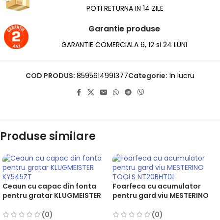
POTI RETURNA IN 14 ZILE
Garantie produse
GARANTIE COMERCIALA 6, 12 si 24 LUNI
COD PRODUS:
8595614991377
Categorie:
In lucru
Produse similare
Ceaun cu capac din fonta
Foarfeca cu acumulator
pentru gratar KLUGMEISTER
pentru gard viu MESTERINO
KY545ZT, negru, dimensiuni
TOOLS NT20BHT01, putere
25×10 cm
180W, acumulator 2A / 21V,
(0)
(0)