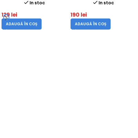
lungime lama 45 cm
In stoc
In stoc
129
lei
190
lei
ADAUGĂ ÎN COȘ
ADAUGĂ ÎN COȘ