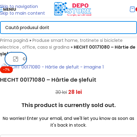
Skip to navigation
MENIU
Skip to main content
Prima pagină
»
Produse smart home, trotinete si biciclete
electrice , office, casa si gradina
»
HECHT 00171080 – Hârtie de
șlefuit
Click pentru a mari
-7%
HECHT 00171080 – Hârtie de șlefuit
28
lei
30
lei
This product is currently sold out.
No worries! Enter your email, and we'll let you know as soon as
it's back in stock.