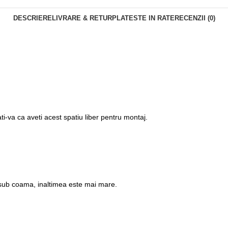
DESCRIERE
LIVRARE & RETUR
PLATESTE IN RATE
RECENZII (0)
-va ca aveti acest spatiu liber pentru montaj.
, sub coama, inaltimea este mai mare.