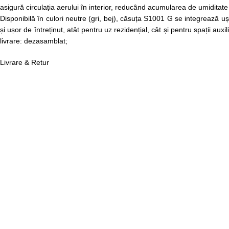
asigură circulația aerului în interior, reducând acumularea de umiditate
Disponibilă în culori neutre (gri, bej), căsuța S1001 G se integrează u
și ușor de întreținut, atât pentru uz rezidențial, cât și pentru spații a
livrare: dezasamblat;
Livrare & Retur