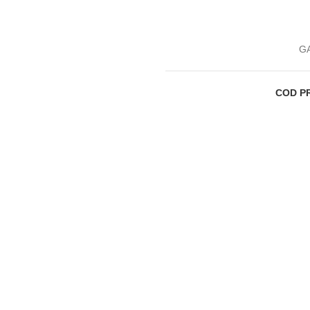
GA
COD P