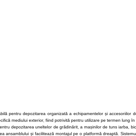
lă pentru depozitarea organizată a echipamentelor și accesoriilor de 
fică mediului exterior, fiind potrivită pentru utilizare pe termen lung în c
u depozitarea uneltelor de grădinărit, a mașinilor de tuns iarba, bicicl
tea ansamblului și facilitează montajul pe o platformă dreaptă. Sistemul