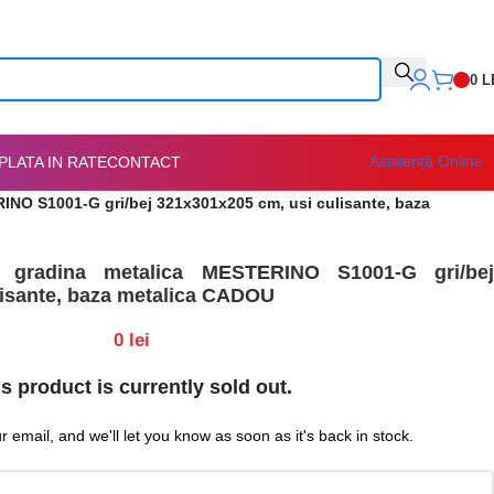
0
L
Asistență Online
PLATA IN RATE
CONTACT
INO S1001-G gri/bej 321x301x205 cm, usi culisante, baza
 gradina metalica MESTERINO S1001-G gri/bej
lisante, baza metalica CADOU
0
lei
s product is currently sold out.
 email, and we'll let you know as soon as it's back in stock.