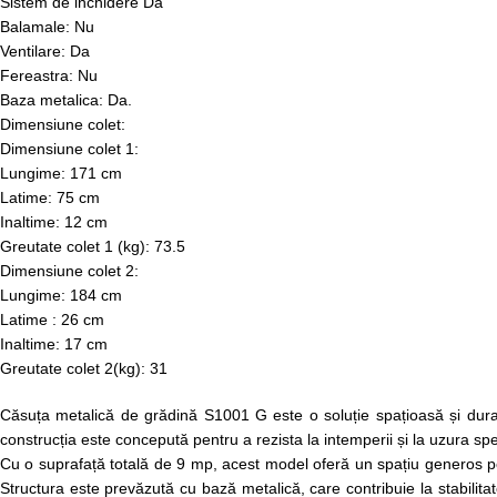
Sistem de inchidere Da
Balamale: Nu
Ventilare: Da
Fereastra: Nu
Baza metalica: Da.
Dimensiune colet:
Dimensiune colet 1:
Lungime: 171 cm
Latime: 75 cm
Inaltime: 12 cm
Greutate colet 1 (kg): 73.5
Dimensiune colet 2:
Lungime: 184 cm
Latime : 26 cm
Inaltime: 17 cm
Greutate colet 2(kg): 31
Căsuța metalică de grădină S1001 G este o soluție spațioasă și durabi
construcția este concepută pentru a rezista la intemperii și la uzura speci
Cu o suprafață totală de 9 mp, acest model oferă un spațiu generos pentr
Structura este prevăzută cu bază metalică, care contribuie la stabilita