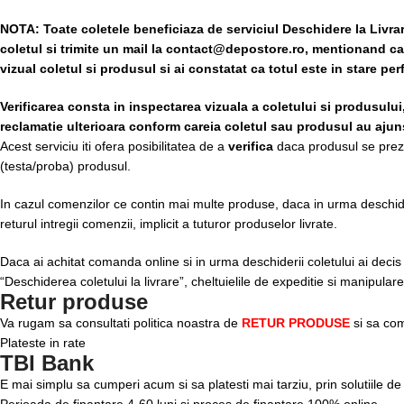
NOTA:
Toate coletele beneficiaza de serviciul Deschidere la Livra
coletul si trimite un mail la contact@depostore.ro, mentionand ca t
vizual coletul si produsul si ai constatat ca totul este in stare pe
Verificarea consta in inspectarea vizuala a coletului si produsului
reclamatie ulterioara conform careia coletul sau produsul au ajuns
Acest serviciu iti ofera posibilitatea de a
verifica
daca produsul se prezin
(testa/proba) produsul.
In cazul comenzilor ce contin mai multe produse, daca in urma deschideri
returul intregii comenzii, implicit a tuturor produselor livrate.
Daca ai achitat comanda online si in urma deschiderii coletului ai decis re
“Deschiderea coletului la livrare”, cheltuielile de expeditie si manipula
Retur produse
Va rugam sa consultati politica noastra de
RETUR PRODUSE
si sa com
Plateste in rate
TBI Bank
E mai simplu sa cumperi acum si sa platesti mai tarziu, prin solutiile d
Perioada de finantare
4-60 luni
si proces de finantare 100% online