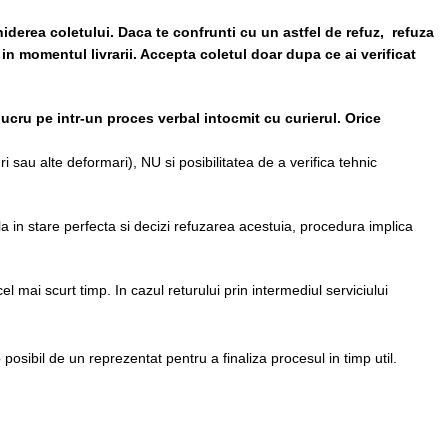
iderea coletului. Daca te confrunti cu un astfel de refuz, refuza
 in momentul livrarii. Accepta coletul doar dupa ce ai verificat
lucru pe intr-un proces verbal intocmit cu curierul.
Orice
i sau alte deformari), NU si posibilitatea de a verifica tehnic
la in stare perfecta si decizi refuzarea acestuia, procedura implica
el mai scurt timp. In cazul returului prin intermediul serviciului
p posibil de un reprezentat pentru a finaliza procesul in timp util.