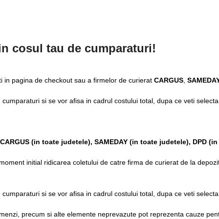
 in cosul tau de cumparaturi!
ti in pagina de checkout sau a firmelor de curierat
CARGUS
,
SAMEDAY
de cumparaturi si se vor afisa in cadrul costului total, dupa ce veti selec
CARGUS
(in toate judetele),
SAMEDAY (in toate judetele), DPD (in 
ment initial ridicarea coletului de catre firma de curierat de la depozitu
de cumparaturi si se vor afisa in cadrul costului total, dupa ce veti selec
 comenzi, precum si alte elemente neprevazute pot reprezenta cauze pent