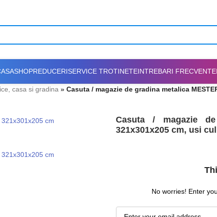
CASA
SHOP
REDUCERI
SERVICE TROTINETE
INTREBARI FRECVENTE
fice, casa si gradina
»
Casuta / magazie de gradina metalica MESTER
Casuta / magazie de
321x301x205 cm, usi cu
Thi
No worries! Enter your