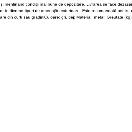
 și menținând condiții mai bune de depozitare. Livrarea se face dezasambl
șor în diverse tipuri de amenajări exterioare. Este recomandată pentru u
uxiliare din curți sau grădiniCuloare: gri, bej; Material: metal; Greutate