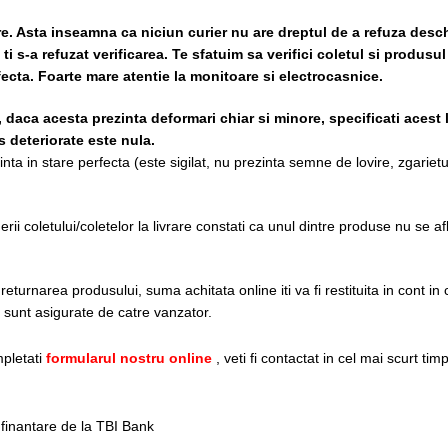
re. Asta inseamna ca niciun curier nu are dreptul de a refuza desch
i s-a refuzat verificarea.
Te sfatuim sa verifici coletul si produsul
rfecta. Foarte mare atentie la monitoare si electrocasnice.
, daca acesta prezinta deformari chiar si minore, specificati acest 
 deteriorate este nula.
ta in stare perfecta (este sigilat, nu prezinta semne de lovire, zgarietur
i coletului/coletelor la livrare constati ca unul dintre produse nu se af
turnarea produsului, suma achitata online iti va fi restituita in cont in c
re sunt asigurate de catre vanzator.
pletati
formularul nostru online
, veti fi contactat in cel mai scurt tim
e finantare de la TBI Bank