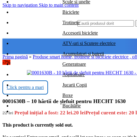
Scule si unelte
Skip to navigation
Skip to main content
Biciclete
Trotinete
Accesorii biciclete
ATV-uri si Scutere electrice
Acumulatori si baterii
Prima pagină
»
Produse smart home, trotinete si biciclete electrice , of
-7%
Generatoare
Aspiratoare
Jucarii Copii
Click pentru a mari
Boxe
0001630B – 10 hârtii de șlefuit pentru HECHT 1630
Bucătărie
Prețul inițial a fost: 22 lei.
20
lei
Prețul curent este: 20 l
22
lei
This product is currently sold out.