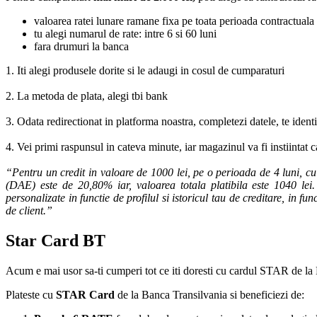
valoarea ratei lunare ramane fixa pe toata perioada contractuala
tu alegi numarul de rate: intre 6 si 60 luni
fara drumuri la banca
1. Iti alegi produsele dorite si le adaugi in cosul de cumparaturi
2. La metoda de plata, alegi tbi bank
3. Odata redirectionat in platforma noastra, completezi datele, te ident
4. Vei primi raspunsul in cateva minute, iar magazinul va fi instiintat 
“Pentru un credit in valoare de 1000 lei, pe o perioada de 4 luni, c
(DAE) este de 20,80% iar, valoarea totala platibila este 1040 lei. 
personalizate in functie de profilul si istoricul tau de creditare, in f
de client.”
Star Card BT
Acum e mai usor sa-ti cumperi tot ce iti doresti cu cardul STAR de la
Plateste cu
STAR Card
de la Banca Transilvania si beneficiezi de: