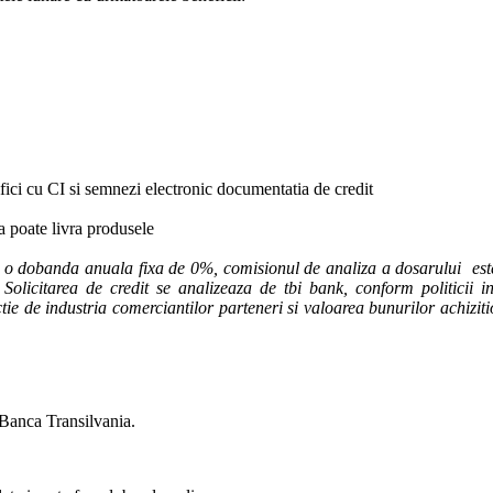
ifici cu CI si semnezi electronic documentatia de credit
ca poate livra produsele
u o dobanda anuala fixa de 0%, comisionul de analiza a dosarului este
Solicitarea de credit se analizeaza de tbi bank, conform politicii int
unctie de industria comerciantilor parteneri si valoarea bunurilor achiziti
 Banca Transilvania.