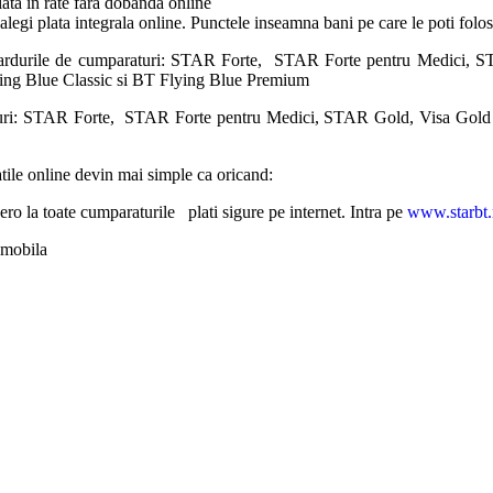
lata in rate fara dobanda online
 alegi plata integrala online. Punctele inseamna bani pe care le poti fol
cardurile de cumparaturi: STAR Forte, STAR Forte pentru Medici, S
ying Blue Classic si BT Flying Blue Premium
aturi: STAR Forte, STAR Forte pentru Medici, STAR Gold, Visa Gold 
atile online devin mai simple ca oricand:
ro la toate cumparaturile plati sigure pe internet. Intra pe
www.starbt.
u mobila