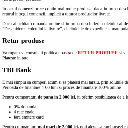
In cazul comenzilor ce contin mai multe produse, daca in urma deschide
returul intregii comenzii, implicit a tuturor produselor livrate.
Daca ai achitat comanda online si in urma deschiderii coletului ai deci
“Deschiderea coletului la livrare”, cheltuielile de expeditie si manipul
Retur produse
Va rugam sa consultati politica noastra de
RETUR PRODUSE
si sa
Plateste in rate
TBI Bank
E mai simplu sa cumperi acum si sa platesti mai tarziu, prin solutiile 
Perioada de finantare
4-60 luni
si proces de finantare 100% online
Pentru cumparaturi
de pana in 2.000 lei,
iti oferim posibilitatea de a l
0% dobanda
4 rate egale
fara emitere card
Pentru cumparaturi
mai mari de 2.000 lei,
poti alege sa rambursezi ra