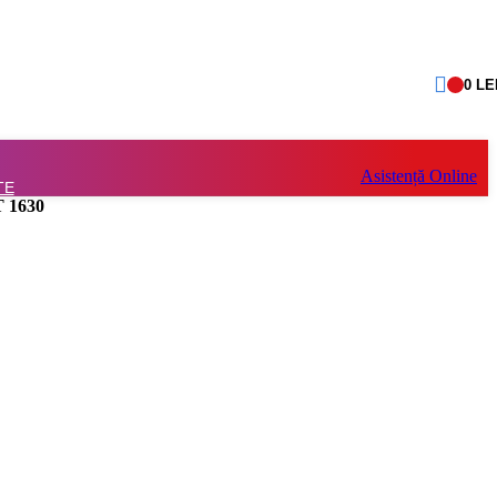
0
LE
Asistență Online
TE
T 1630