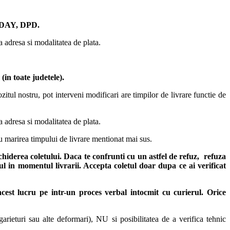
AY, DPD.
ta adresa si modalitatea de plata.
in toate judetele)
.
itul nostru, pot interveni modificari are timpilor de livrare functie de
ta adresa si modalitatea de plata.
u marirea timpului de livrare mentionat mai sus.
chiderea coletului. Daca te confrunti cu un astfel de refuz, refuza
sul in momentul livrarii. Accepta coletul doar dupa ce ai verificat
 acest lucru pe intr-un proces verbal intocmit cu curierul.
Orice
arieturi sau alte deformari), NU si posibilitatea de a verifica tehnic