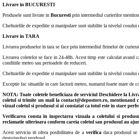
Livrare in BUCURESTI
Produsele sunt livrate in
Bucuresti
prin intermediul curierilor mention
Cheltuielile de expeditie si manipulare sunt stabilite la nivelul cosului 
Livrare in TARA
Livrarea produselor in tara se face prin intermediul firmelor de curiera
Livrarea coletelor se face in 24-48h. Acest timp este calculat avand ca
conditiile meteo sau perioadele de reduceri.
Cheltuielile de expeditie si manipulare sunt stabilite la nivelul cosului 
Exceptie fac situatiile in care factorii meteo, numarul foarte mare de
NOTA:
Toate coletele beneficiaza de serviciul Deschidere la Liv
coletul si trimite un mail la contact@depostore.ro, mentionand ca
vizual coletul si produsul si ai constatat ca totul este in stare per
Verificarea consta in inspectarea vizuala a coletului si produs
reclamatie ulterioara conform careia coletul sau produsul au ajun
Acest serviciu iti ofera posibilitatea de a
verifica
daca produsul se pr
(testa/proba) produsul.