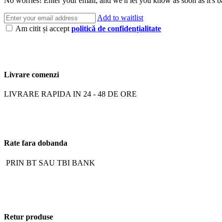
No worries! Enter your email, and we'll let you know as soon as it's b
Add to waitlist
Am citit și accept
politică de confidențialitate
Livrare comenzi
LIVRARE RAPIDA IN 24 - 48 DE ORE
Rate fara dobanda
PRIN BT SAU TBI BANK
Retur produse