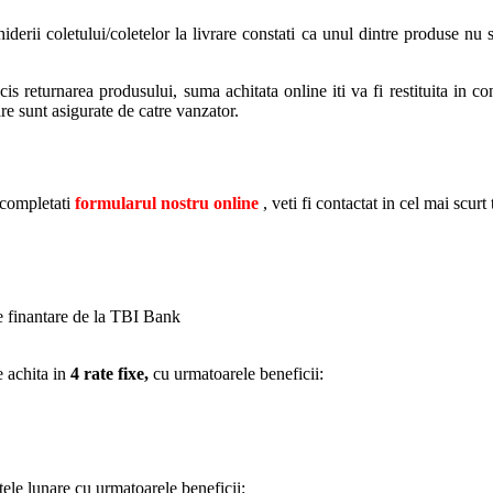
rii coletului/coletelor la livrare constati ca unul dintre produse nu se
s returnarea produsului, suma achitata online iti va fi restituita in con
are sunt asigurate de catre vanzator.
 completati
formularul nostru online
, veti fi contactat in cel mai scurt
de finantare de la TBI Bank
e achita in
4 rate fixe,
cu urmatoarele beneficii:
tele lunare cu urmatoarele beneficii: