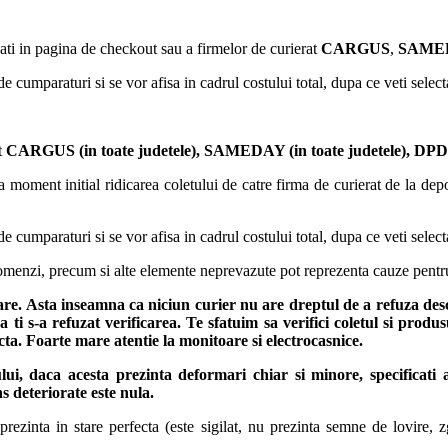
ati in pagina de checkout sau a firmelor de curierat
CARGUS
,
SAMED
de cumparaturi si se vor afisa in cadrul costului total, dupa ce veti selec
t
CARGUS
(in toate judetele),
SAMEDAY (in toate judetele), DPD (
 moment initial ridicarea coletului de catre firma de curierat de la depoz
de cumparaturi si se vor afisa in cadrul costului total, dupa ce veti selec
 comenzi, precum si alte elemente neprevazute pot reprezenta cauze pentr
rare. Asta inseamna ca niciun curier nu are dreptul de a refuza des
 ti s-a refuzat verificarea.
Te sfatuim sa verifici coletul si produ
fecta. Foarte mare atentie la monitoare si electrocasnice.
ului, daca acesta prezinta deformari chiar si minore, specificati
s deteriorate este nula.
ezinta in stare perfecta (este sigilat, nu prezinta semne de lovire, zg