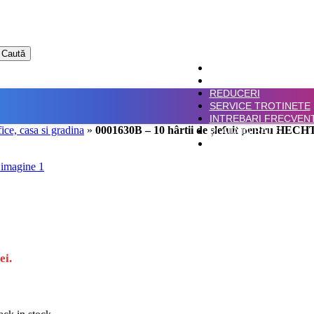
Caută
ACASA
SHOP
REDUCERI
SERVICE TROTINETE
INTREBARI FRECVEN
fice, casa si gradina
»
0001630B – 10 hârtii de șlefuit pentru HECH
PLATA IN RATE
CONTACT
ei.