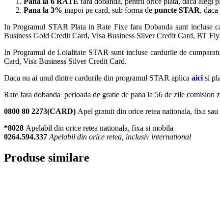
Pana la 6 RATE
fara dobanda, pentru orice plata, daca alegi p
Pana la 3%
inapoi pe card, sub forma de
puncte STAR
, daca
In Programul STAR Plata in Rate Fixe fara Dobanda sunt incluse 
Business Gold Credit Card, Visa Business Silver Credit Card, BT Fl
In Programul de Loialitate STAR sunt incluse cardurile de cumpar
Card, Visa Business Silver Credit Card.
Daca nu ai unul dintre cardurile din programul STAR aplica
aici
si pl
Rate fara dobanda perioada de gratie de pana la 56 de zile comision ze
0800 80 2273(CARD)
Apel gratuit din orice retea nationala, fixa sa
*8028
Apelabil din orice retea nationala, fixa si mobila
0264.594.337
Apelabil din orice retea, inclusiv international
Produse similare