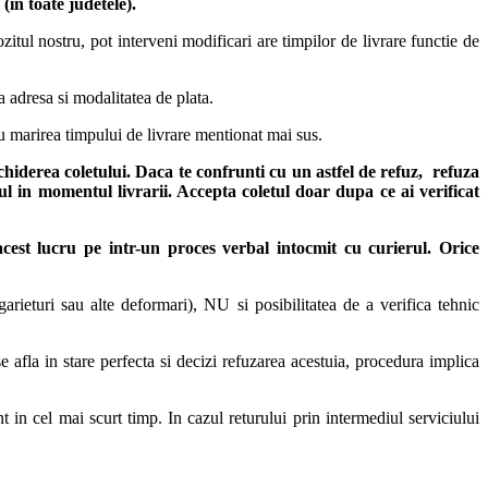
in toate judetele)
.
itul nostru, pot interveni modificari are timpilor de livrare functie de
ta adresa si modalitatea de plata.
u marirea timpului de livrare mentionat mai sus.
chiderea coletului. Daca te confrunti cu un astfel de refuz, refuza
sul in momentul livrarii. Accepta coletul doar dupa ce ai verificat
 acest lucru pe intr-un proces verbal intocmit cu curierul.
Orice
arieturi sau alte deformari), NU si posibilitatea de a verifica tehnic
 afla in stare perfecta si decizi refuzarea acestuia, procedura implica
t in cel mai scurt timp. In cazul returului prin intermediul serviciului