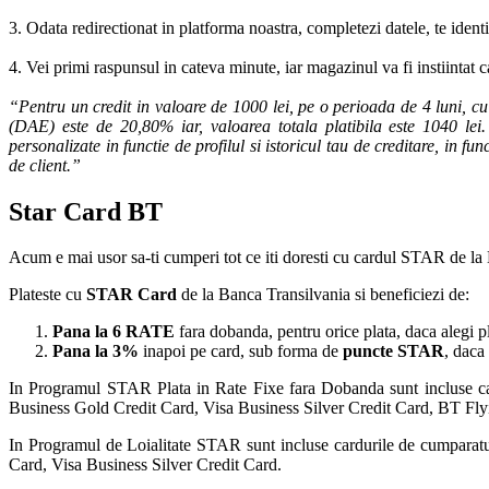
3. Odata redirectionat in platforma noastra, completezi datele, te ident
4. Vei primi raspunsul in cateva minute, iar magazinul va fi instiintat 
“Pentru un credit in valoare de 1000 lei, pe o perioada de 4 luni, c
(DAE) este de 20,80% iar, valoarea totala platibila este 1040 lei. 
personalizate in functie de profilul si istoricul tau de creditare, in f
de client.”
Star Card BT
Acum e mai usor sa-ti cumperi tot ce iti doresti cu cardul STAR de la
Plateste cu
STAR Card
de la Banca Transilvania si beneficiezi de:
Pana la 6 RATE
fara dobanda, pentru orice plata, daca alegi p
Pana la 3%
inapoi pe card, sub forma de
puncte STAR
, daca
In Programul STAR Plata in Rate Fixe fara Dobanda sunt incluse 
Business Gold Credit Card, Visa Business Silver Credit Card, BT Fl
In Programul de Loialitate STAR sunt incluse cardurile de cumpar
Card, Visa Business Silver Credit Card.