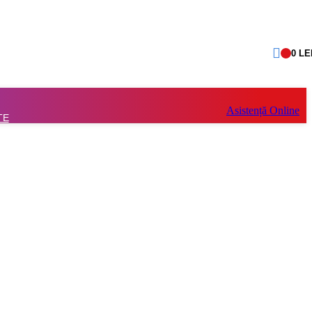
0
LE
Asistență Online
TE