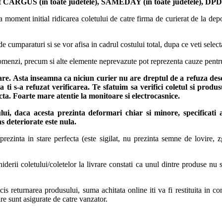
t
CARGUS
(in toate judetele),
SAMEDAY (in toate judetele), DPD (
 moment initial ridicarea coletului de catre firma de curierat de la depoz
de cumparaturi si se vor afisa in cadrul costului total, dupa ce veti selec
 comenzi, precum si alte elemente neprevazute pot reprezenta cauze pentr
rare. Asta inseamna ca niciun curier nu are dreptul de a refuza des
 ti s-a refuzat verificarea.
Te sfatuim sa verifici coletul si produ
fecta. Foarte mare atentie la monitoare si electrocasnice.
ului, daca acesta prezinta deformari chiar si minore, specificati
s deteriorate este nula.
ezinta in stare perfecta (este sigilat, nu prezinta semne de lovire, zg
rii coletului/coletelor la livrare constati ca unul dintre produse nu se
s returnarea produsului, suma achitata online iti va fi restituita in con
are sunt asigurate de catre vanzator.