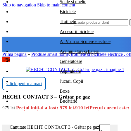
Scule si unelte
Skip to navigation
Skip to main content
Biciclete
Trotinete
Accesorii biciclete
ATV-uri si Scutere electrice
Acumulatori si baterii
Prima pagină
»
Produse smart home, trotinete si biciclete electrice , of
-7%
Generatoare
Aspiratoare
Jucarii Copii
Click pentru a mari
Boxe
HECHT CONTACT 3 – Grătar pe gaz
Bucătărie
Prețul inițial a fost: 979 lei.
910
lei
Prețul curent este: 
979
lei
Cantitate HECHT CONTACT 3 - Grătar pe gaz