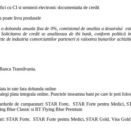
ifici cu CI si semnezi electronic documentatia de credit
ca poate livra produsele
u o dobanda anuala fixa de 0%, comisionul de analiza a dosarului este
Solicitarea de credit se analizeaza de tbi bank, conform politicii int
unctie de industria comerciantilor parteneri si valoarea bunurilor achiziti
 Banca Transilvania.
lata in rate fara dobanda online
 alegi plata integrala online. Punctele inseamna bani pe care le poti fol
cardurile de cumparaturi: STAR Forte, STAR Forte pentru Medici, S
ying Blue Classic si BT Flying Blue Premium
aturi: STAR Forte, STAR Forte pentru Medici, STAR Gold, Visa Gold 