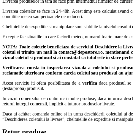
Livrarea produselor in tara se face prin intermediul firmelor de curiera
Livrarea coletelor se face in 24-48h. Acest timp este calculat avand ca
conditiile meteo sau perioadele de reduceri.
Cheltuielile de expeditie si manipulare sunt stabilite la nivelul cosului 
Exceptie fac situatiile in care factorii meteo, numarul foarte mare de
NOTA:
Toate coletele beneficiaza de serviciul Deschidere la Liv
coletul si trimite un mail la contact@depostore.ro, mentionand ca
vizual coletul si produsul si ai constatat ca totul este in stare per
Verificarea consta in inspectarea vizuala a coletului si produs
reclamatie ulterioara conform careia coletul sau produsul au ajun
Acest serviciu iti ofera posibilitatea de a
verifica
daca produsul se pr
(testa/proba) produsul.
In cazul comenzilor ce contin mai multe produse, daca in urma deschide
returul intregii comenzii, implicit a tuturor produselor livrate.
Daca ai achitat comanda online si in urma deschiderii coletului ai deci
“Deschiderea coletului la livrare”, cheltuielile de expeditie si manipul
Retur produse