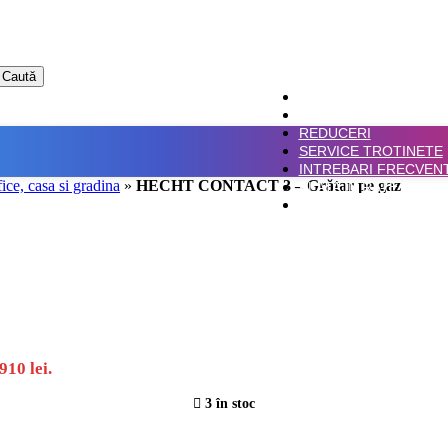
Caută
ACASA
SHOP
REDUCERI
SERVICE TROTINETE
INTREBARI FRECVEN
fice, casa si gradina
»
HECHT CONTACT 3 – Grătar pe gaz
PLATA IN RATE
CONTACT
910 lei.
3 în stoc