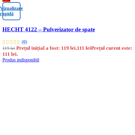
Vizualizare
rapidă
HECHT 4122 – Pulverizator de spate
(0)
Prețul inițial a fost: 119 lei.
111
lei
Prețul curent este:
119
lei
111 lei.
Produs indisponibil