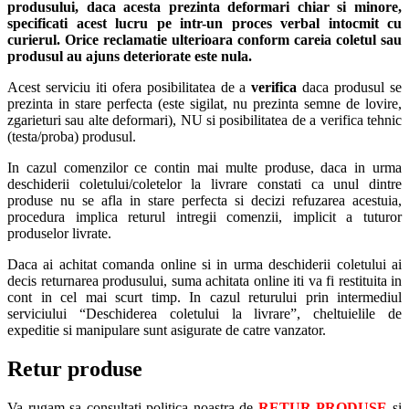
produsului, daca acesta prezinta deformari chiar si minore,
specificati acest lucru pe intr-un proces verbal intocmit cu
curierul.
Orice reclamatie ulterioara conform careia coletul sau
produsul au ajuns deteriorate este nula.
Acest serviciu iti ofera posibilitatea de a
verifica
daca produsul se
prezinta in stare perfecta (este sigilat, nu prezinta semne de lovire,
zgarieturi sau alte deformari), NU si posibilitatea de a verifica tehnic
(testa/proba) produsul.
In cazul comenzilor ce contin mai multe produse, daca in urma
deschiderii coletului/coletelor la livrare constati ca unul dintre
produse nu se afla in stare perfecta si decizi refuzarea acestuia,
procedura implica returul intregii comenzii, implicit a tuturor
produselor livrate.
Daca ai achitat comanda online si in urma deschiderii coletului ai
decis returnarea produsului, suma achitata online iti va fi restituita in
cont in cel mai scurt timp. In cazul returului prin intermediul
serviciului “Deschiderea coletului la livrare”, cheltuielile de
expeditie si manipulare sunt asigurate de catre vanzator.
Retur produse
Va rugam sa consultati politica noastra de
RETUR PRODUSE
si