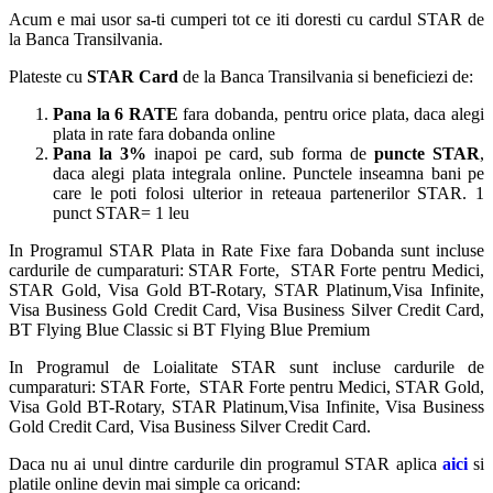
Acum e mai usor sa-ti cumperi tot ce iti doresti cu cardul STAR de
la Banca Transilvania.
Plateste cu
STAR Card
de la Banca Transilvania si beneficiezi de:
Pana la 6 RATE
fara dobanda, pentru orice plata, daca alegi
plata in rate fara dobanda online
Pana la 3%
inapoi pe card, sub forma de
puncte STAR
,
daca alegi plata integrala online. Punctele inseamna bani pe
care le poti folosi ulterior in reteaua partenerilor STAR. 1
punct STAR= 1 leu
In Programul STAR Plata in Rate Fixe fara Dobanda sunt incluse
cardurile de cumparaturi: STAR Forte, STAR Forte pentru Medici,
STAR Gold, Visa Gold BT-Rotary, STAR Platinum,Visa Infinite,
Visa Business Gold Credit Card, Visa Business Silver Credit Card,
BT Flying Blue Classic si BT Flying Blue Premium
In Programul de Loialitate STAR sunt incluse cardurile de
cumparaturi: STAR Forte, STAR Forte pentru Medici, STAR Gold,
Visa Gold BT-Rotary, STAR Platinum,Visa Infinite, Visa Business
Gold Credit Card, Visa Business Silver Credit Card.
Daca nu ai unul dintre cardurile din programul STAR aplica
aici
si
platile online devin mai simple ca oricand: