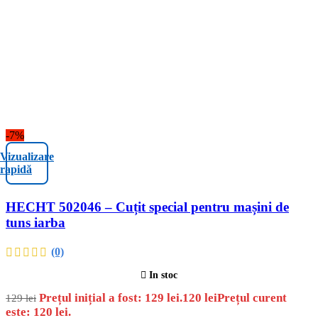
-7%
Vizualizare
rapidă
HECHT 502046 – Cuțit special pentru mașini de
tuns iarba
(0)
In stoc
Prețul inițial a fost: 129 lei.
120
lei
Prețul curent
129
lei
este: 120 lei.