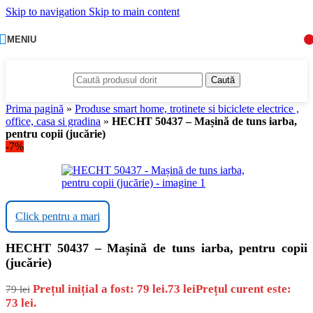
Skip to navigation
Skip to main content
MENIU
Caută
Prima pagină
»
Produse smart home, trotinete si biciclete electrice ,
office, casa si gradina
»
HECHT 50437 – Mașină de tuns iarba,
pentru copii (jucărie)
-7%
Click pentru a mari
HECHT 50437 – Mașină de tuns iarba, pentru copii
(jucărie)
Prețul inițial a fost: 79 lei.
73
lei
Prețul curent este:
79
lei
73 lei.