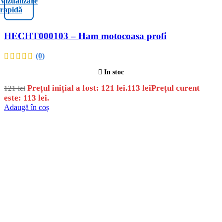
Vizualizare
rapidă
HECHT000103 – Ham motocoasa profi
(0)
In stoc
Prețul inițial a fost: 121 lei.
113
lei
Prețul curent
121
lei
este: 113 lei.
Adaugă în coș