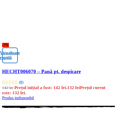
-7%
Vizualizare
rapidă
HECHT006070 – Pană pt. despicare
(0)
Prețul inițial a fost: 142 lei.
132
lei
Prețul curent
142
lei
este: 132 lei.
Produs indisponibil