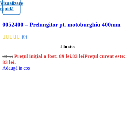
Vizualizare
rapidă
0052400 – Prelungitor pt. motoburghiu 400mm
(0)
In stoc
Prețul inițial a fost: 89 lei.
83
lei
Prețul curent este:
89
lei
83 lei.
Adaugă în coș