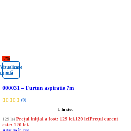
-7%
Vizualizare
rapidă
000031 – Furtun aspiratie 7m
(0)
In stoc
Prețul inițial a fost: 129 lei.
120
lei
Prețul curent
129
lei
este: 120 lei.
Adaugă în coș