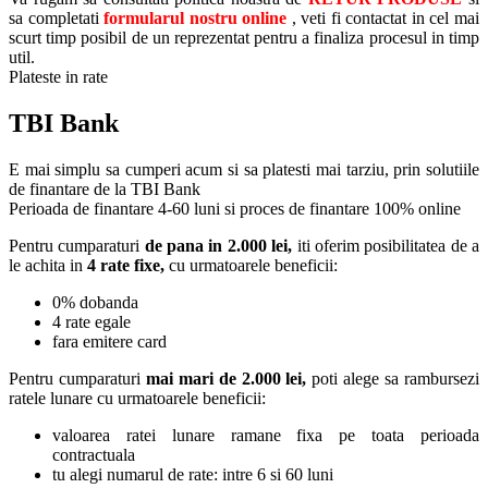
sa completati
formularul nostru online
, veti fi contactat in cel mai
scurt timp posibil de un reprezentat pentru a finaliza procesul in timp
util.
Plateste in rate
TBI Bank
E mai simplu sa cumperi acum si sa platesti mai tarziu, prin solutiile
de finantare de la TBI Bank
Perioada de finantare
4-60 luni
si proces de finantare 100% online
Pentru cumparaturi
de pana in 2.000 lei,
iti oferim posibilitatea de a
le achita in
4 rate fixe,
cu urmatoarele beneficii:
0% dobanda
4 rate egale
fara emitere card
Pentru cumparaturi
mai mari de 2.000 lei,
poti alege sa rambursezi
ratele lunare cu urmatoarele beneficii:
valoarea ratei lunare ramane fixa pe toata perioada
contractuala
tu alegi numarul de rate: intre 6 si 60 luni