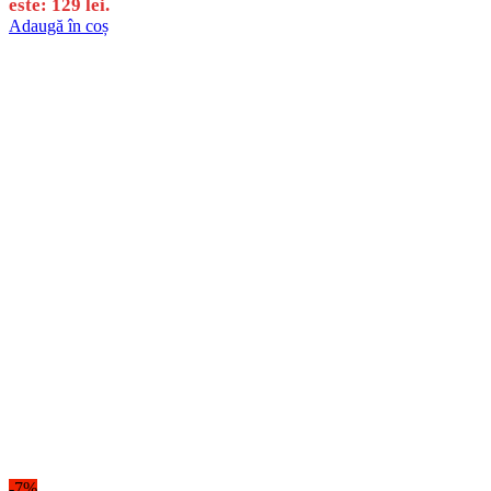
este: 129 lei.
Adaugă în coș
-7%