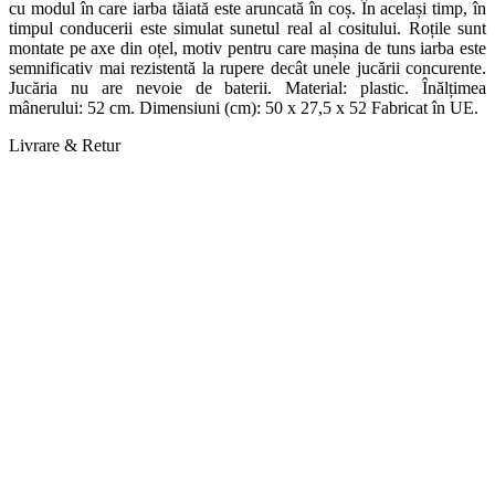
cu modul în care iarba tăiată este aruncată în coș. În același timp, în
timpul conducerii este simulat sunetul real al cositului. Roțile sunt
montate pe axe din oțel, motiv pentru care mașina de tuns iarba este
semnificativ mai rezistentă la rupere decât unele jucării concurente.
Jucăria nu are nevoie de baterii. Material: plastic. Înălțimea
mânerului: 52 cm. Dimensiuni (cm): 50 x 27,5 x 52 Fabricat în UE.
Livrare & Retur