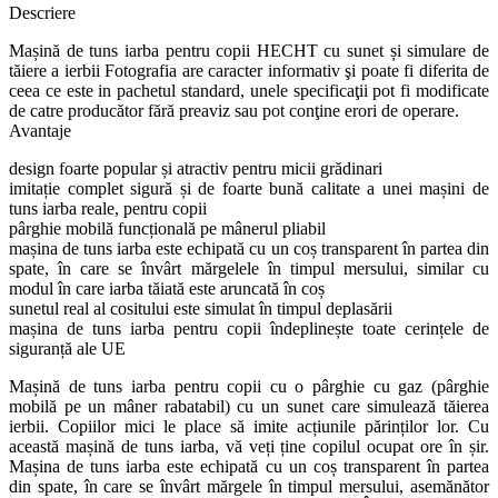
Descriere
Mașină de tuns iarba pentru copii HECHT cu sunet și simulare de
tăiere a ierbii Fotografia are caracter informativ şi poate fi diferita de
ceea ce este in pachetul standard, unele specificaţii pot fi modificate
de catre producător fără preaviz sau pot conţine erori de operare.
Avantaje
design foarte popular și atractiv pentru micii grădinari
imitație complet sigură și de foarte bună calitate a unei mașini de
tuns iarba reale, pentru copii
pârghie mobilă funcțională pe mânerul pliabil
mașina de tuns iarba este echipată cu un coș transparent în partea din
spate, în care se învârt mărgelele în timpul mersului, similar cu
modul în care iarba tăiată este aruncată în coș
sunetul real al cositului este simulat în timpul deplasării
mașina de tuns iarba pentru copii îndeplinește toate cerințele de
siguranță ale UE
Mașină de tuns iarba pentru copii cu o pârghie cu gaz (pârghie
mobilă pe un mâner rabatabil) cu un sunet care simulează tăierea
ierbii. Copiilor mici le place să imite acțiunile părinților lor. Cu
această mașină de tuns iarba, vă veți ține copilul ocupat ore în șir.
Mașina de tuns iarba este echipată cu un coș transparent în partea
din spate, în care se învârt mărgele în timpul mersului, asemănător