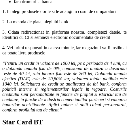
fara drumuri la banca
1. Iti alegi produsele dorite si le adaugi in cosul de cumparaturi
2. La metoda de plata, alegi tbi bank
3. Odata redirectionat in platforma noastra, completezi datele, te
identifici cu CI si semnezi electronic documentatia de credit
4. Vei primi raspunsul in cateva minute, iar magazinul va fi instiintat
ca poate livra produsele
“Pentru un credit in valoare de 1000 lei, pe o perioada de 4 luni, cu
o dobanda anuala fixa de 0%, comisionul de analiza a dosarului
este de 40 lei, rata lunara fixa este de 260 lei, Dobanda anuala
efectiva (DAE) este de 20,80% iar, valoarea totala platibila este
1040 lei. Solicitarea de credit se analizeaza de tbi bank, conform
politicii interne si reglementarilor legale in vigoare. Costurile
creditului sunt personalizate in functie de profilul si istoricul tau de
creditare, in functie de industria comerciantilor parteneri si valoarea
bunurilor achizitionate. Aplici online si obtii calcul personalizat,
conform profilului tau de client.”
Star Card BT