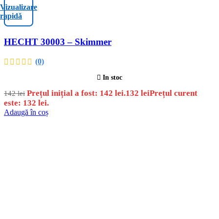
Vizualizare
rapidă
HECHT 30003 – Skimmer
(0)
In stoc
Prețul inițial a fost: 142 lei.
132
lei
Prețul curent
142
lei
este: 132 lei.
Adaugă în coș