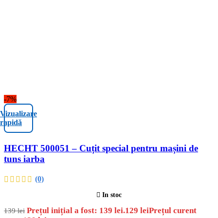
-7%
Vizualizare
rapidă
HECHT 500051 – Cuțit special pentru mașini de
tuns iarba
(0)
In stoc
Prețul inițial a fost: 139 lei.
129
lei
Prețul curent
139
lei