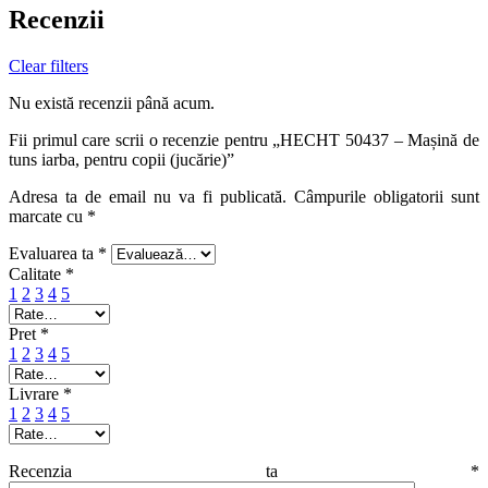
Recenzii
Clear filters
Nu există recenzii până acum.
Fii primul care scrii o recenzie pentru „HECHT 50437 – Mașină de
tuns iarba, pentru copii (jucărie)”
Adresa ta de email nu va fi publicată.
Câmpurile obligatorii sunt
marcate cu
*
Evaluarea ta
*
Calitate
*
1
2
3
4
5
Pret
*
1
2
3
4
5
Livrare
*
1
2
3
4
5
Recenzia ta
*