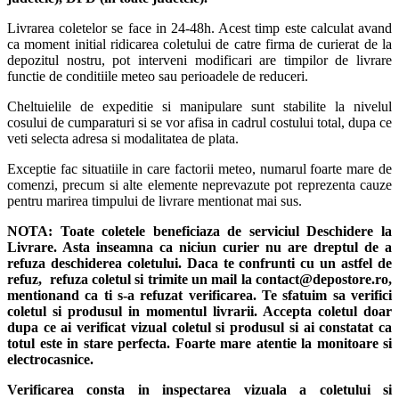
Livrarea coletelor se face in 24-48h. Acest timp este calculat avand
ca moment initial ridicarea coletului de catre firma de curierat de la
depozitul nostru, pot interveni modificari are timpilor de livrare
functie de conditiile meteo sau perioadele de reduceri.
Cheltuielile de expeditie si manipulare sunt stabilite la nivelul
cosului de cumparaturi si se vor afisa in cadrul costului total, dupa ce
veti selecta adresa si modalitatea de plata.
Exceptie fac situatiile in care factorii meteo, numarul foarte mare de
comenzi, precum si alte elemente neprevazute pot reprezenta cauze
pentru marirea timpului de livrare mentionat mai sus.
NOTA:
Toate coletele beneficiaza de serviciul Deschidere la
Livrare. Asta inseamna ca niciun curier nu are dreptul de a
refuza deschiderea coletului. Daca te confrunti cu un astfel de
refuz, refuza coletul si trimite un mail la contact@depostore.ro,
mentionand ca ti s-a refuzat verificarea.
Te sfatuim sa verifici
coletul si produsul in momentul livrarii. Accepta coletul doar
dupa ce ai verificat vizual coletul si produsul si ai constatat ca
totul este in stare perfecta. Foarte mare atentie la monitoare si
electrocasnice.
Verificarea consta in inspectarea vizuala a coletului si