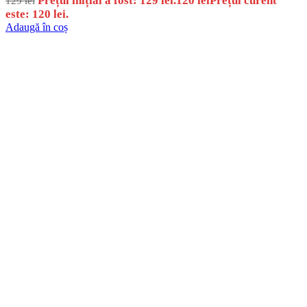
Prețul inițial a fost: 129 lei.
120
lei
Prețul curent
129
lei
este: 120 lei.
Adaugă în coș