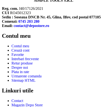
SIMPLE TOOLS S.R.L
Reg. com.
J40/17126/2021
CUI
RO45012323
Sediu : Soseaua DNCB Nr. 45, Glina, Ilfov, cod postal 077105
Comenzi:
0745 203 280
Email:
contact@depostore.ro
Contul meu
Contul meu
Crează cont
Favorite
Intrebari frecvente
Retur produse
Despre noi
Plata in rate
Urmareste comanda
Sitemap HTML
Linkuri utile
Contact
Magazin Depo Store