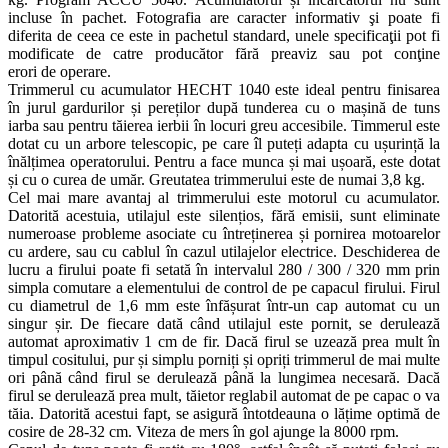
incluse în pachet. Fotografia are caracter informativ şi poate fi
diferita de ceea ce este in pachetul standard, unele specificaţii pot fi
modificate de catre producător fără preaviz sau pot conţine
erori de operare.
Trimmerul cu acumulator HECHT 1040 este ideal pentru finisarea
în jurul gardurilor și pereților după tunderea cu o mașină de tuns
iarba sau pentru tăierea ierbii în locuri greu accesibile. Timmerul este
dotat cu un arbore telescopic, pe care îl puteți adapta cu ușurință la
înălțimea operatorului. Pentru a face munca și mai ușoară, este dotat
și cu o curea de umăr. Greutatea trimmerului este de numai 3,8 kg.
Cel mai mare avantaj al trimmerului este motorul cu acumulator.
Datorită acestuia, utilajul este silențios, fără emisii, sunt eliminate
numeroase probleme asociate cu întreținerea și pornirea motoarelor
cu ardere, sau cu cablul în cazul utilajelor electrice. Deschiderea de
lucru a firului poate fi setată în intervalul 280 / 300 / 320 mm prin
simpla comutare a elementului de control de pe capacul firului. Firul
cu diametrul de 1,6 mm este înfășurat într-un cap automat cu un
singur șir. De fiecare dată când utilajul este pornit, se derulează
automat aproximativ 1 cm de fir. Dacă firul se uzează prea mult în
timpul cositului, pur și simplu porniți și opriți trimmerul de mai multe
ori până când firul se derulează până la lungimea necesară. Dacă
firul se derulează prea mult, tăietor reglabil automat de pe capac o va
tăia. Datorită acestui fapt, se asigură întotdeauna o lățime optimă de
cosire de 28-32 cm. Viteza de mers în gol ajunge la 8000 rpm.