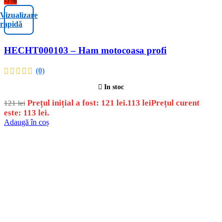
-7%
Vizualizare
rapidă
HECHT000103 – Ham motocoasa profi
(0)
In stoc
Prețul inițial a fost: 121 lei.
113
lei
Prețul curent
121
lei
este: 113 lei.
Adaugă în coș