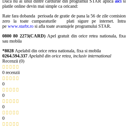
Daca nu ai unul dintre cardurile din programul STAR aplica
aici
si
platile online devin mai simple ca oricand:
Rate fara dobanda perioada de gratie de pana la 56 de zile comision
zero la toate cumparaturile plati sigure pe internet. Intra
pe
www.starbt.ro
si afla toate avantajele programului STAR.
0800 80 2273(CARD)
Apel gratuit din orice retea nationala, fixa
sau mobila
*8028
Apelabil din orice retea nationala, fixa si mobila
0264.594.337
Apelabil din orice retea, inclusiv international
Recenzii (0)
0 recenzii
0
0
0
0