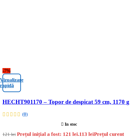
-7%
Vizualizare
rapidă
HECHT901170 – Topor de despicat 59 cm, 1170 g
(0)
In stoc
Prețul inițial a fost: 121 lei.
113
lei
Prețul curent
121
lei