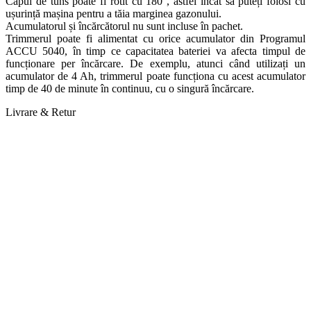
Capul de tuns poate fi rotit cu 180°, astfel încât să puteți folosi cu
ușurință mașina pentru a tăia marginea gazonului.
Acumulatorul și încărcătorul nu sunt incluse în pachet.
Trimmerul poate fi alimentat cu orice acumulator din Programul
ACCU 5040, în timp ce capacitatea bateriei va afecta timpul de
funcționare per încărcare. De exemplu, atunci când utilizați un
acumulator de 4 Ah, trimmerul poate funcționa cu acest acumulator
timp de 40 de minute în continuu, cu o singură încărcare.
Livrare & Retur