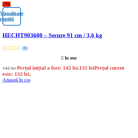
-7%
Vizualizare
rapidă
HECHT903600 – Secure 91 cm / 3,6 kg
(0)
In stoc
Prețul inițial a fost: 142 lei.
132
lei
Prețul curent
142
lei
este: 132 lei.
Adaugă în coș