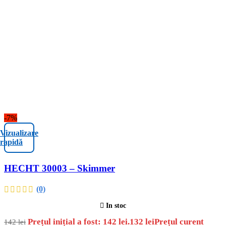
-7%
Vizualizare
rapidă
HECHT 30003 – Skimmer
(0)
In stoc
Prețul inițial a fost: 142 lei.
132
lei
Prețul curent
142
lei