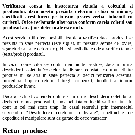
Verificarea consta in inspectarea vizuala a coletului si
produsului, daca acesta prezinta deformari chiar si minore,
specificati acest lucru pe intr-un proces verbal intocmit cu
curierul.
Orice reclamatie ulterioara conform careia coletul sau
produsul au ajuns deteriorate este nula.
Acest serviciu iti ofera posibilitatea de a
verifica
daca produsul se
prezinta in stare perfecta (este sigilat, nu prezinta semne de lovire,
zgarieturi sau alte deformari), NU si posibilitatea de a verifica tehnic
(testa/proba) produsul.
In cazul comenzilor ce contin mai multe produse, daca in urma
deschiderii coletului/coletelor la livrare constati ca unul dintre
produse nu se afla in stare perfecta si decizi refuzarea acestuia,
procedura implica returul intregii comenzii, implicit a tuturor
produselor livrate.
Daca ai achitat comanda online si in urma deschiderii coletului ai
decis returnarea produsului, suma achitata online iti va fi restituita in
cont in cel mai scurt timp. In cazul returului prin intermediul
serviciului “Deschiderea coletului la livrare”, cheltuielile de
expeditie si manipulare sunt asigurate de catre vanzator.
Retur produse