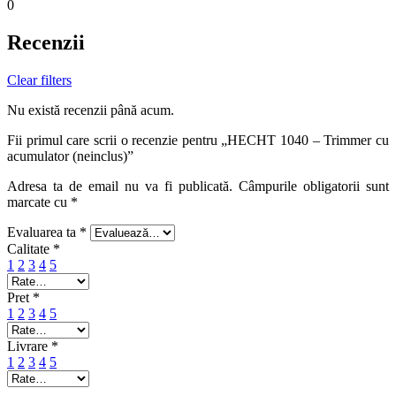
0
Recenzii
Clear filters
Nu există recenzii până acum.
Fii primul care scrii o recenzie pentru „HECHT 1040 – Trimmer cu
acumulator (neinclus)”
Adresa ta de email nu va fi publicată.
Câmpurile obligatorii sunt
marcate cu
*
Evaluarea ta
*
Calitate
*
1
2
3
4
5
Pret
*
1
2
3
4
5
Livrare
*
1
2
3
4
5