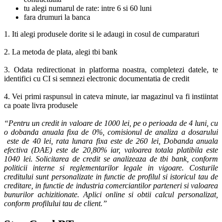
tu alegi numarul de rate: intre 6 si 60 luni
fara drumuri la banca
1. Iti alegi produsele dorite si le adaugi in cosul de cumparaturi
2. La metoda de plata, alegi tbi bank
3. Odata redirectionat in platforma noastra, completezi datele, te
identifici cu CI si semnezi electronic documentatia de credit
4. Vei primi raspunsul in cateva minute, iar magazinul va fi instiintat
ca poate livra produsele
“Pentru un credit in valoare de 1000 lei, pe o perioada de 4 luni, cu
o dobanda anuala fixa de 0%, comisionul de analiza a dosarului
este de 40 lei, rata lunara fixa este de 260 lei, Dobanda anuala
efectiva (DAE) este de 20,80% iar, valoarea totala platibila este
1040 lei. Solicitarea de credit se analizeaza de tbi bank, conform
politicii interne si reglementarilor legale in vigoare. Costurile
creditului sunt personalizate in functie de profilul si istoricul tau de
creditare, in functie de industria comerciantilor parteneri si valoarea
bunurilor achizitionate. Aplici online si obtii calcul personalizat,
conform profilului tau de client.”