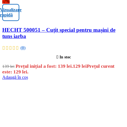
-7%
Vizualizare
rapidă
HECHT 500051 – Cuțit special pentru mașini de
tuns iarba
(0)
In stoc
Prețul inițial a fost: 139 lei.
129
lei
Prețul curent
139
lei
este: 129 lei.
Adaugă în coș