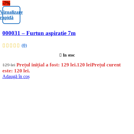
-7%
Vizualizare
rapidă
000031 – Furtun aspiratie 7m
(0)
In stoc
Prețul inițial a fost: 129 lei.
120
lei
Prețul curent
129
lei
este: 120 lei.
Adaugă în coș