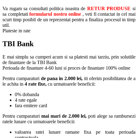
Va rugam sa consultati politica noastra de
RETUR PRODUSE
si
sa completati
formularul nostru online
, veti fi contactat in cel mai
scurt timp posibil de un reprezentat pentru a finaliza procesul in timp
util.
Plateste in rate
TBI Bank
E mai simplu sa cumperi acum si sa platesti mai tarziu, prin solutiile
de finantare de la TBI Bank
Perioada de finantare
4-60 luni
si proces de finantare 100% online
Pentru cumparaturi
de pana in 2.000 lei,
iti oferim posibilitatea de a
le achita in
4 rate fixe,
cu urmatoarele beneficii:
0% dobanda
4 rate egale
fara emitere card
Pentru cumparaturi
mai mari de 2.000 lei,
poti alege sa rambursezi
ratele lunare cu urmatoarele beneficii:
valoarea ratei lunare ramane fixa pe toata perioada
contractuala