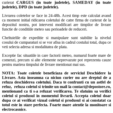
curierat
CARGUS
(in toate judetele),
SAMEDAY (in toate
judetele), DPD (in toate judetele)
.
Livrarea coletelor se face in 24-48h. Acest timp este calculat avand
ca moment initial ridicarea coletului de catre firma de curierat de la
depozitul nostru, pot interveni modificari are timpilor de livrare
functie de conditiile meteo sau perioadele de reduceri.
Cheltuielile de expeditie si manipulare sunt stabilite la nivelul
cosului de cumparaturi si se vor afisa in cadrul costului total, dupa ce
veti selecta adresa si modalitatea de plata.
Exceptie fac situatiile in care factorii meteo, numarul foarte mare de
comenzi, precum si alte elemente neprevazute pot reprezenta cauze
pentru marirea timpului de livrare mentionat mai sus.
NOTA:
Toate coletele beneficiaza de serviciul Deschidere la
Livrare. Asta inseamna ca niciun curier nu are dreptul de a
refuza deschiderea coletului. Daca te confrunti cu un astfel de
refuz, refuza coletul si trimite un mail la contact@depostore.ro,
mentionand ca ti s-a refuzat verificarea.
Te sfatuim sa verifici
coletul si produsul in momentul livrarii. Accepta coletul doar
dupa ce ai verificat vizual coletul si produsul si ai constatat ca
totul este in stare perfecta. Foarte mare atentie la monitoare si
electrocasnice.