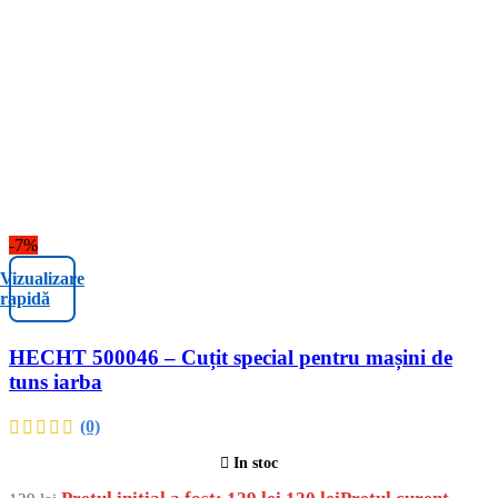
-7%
Vizualizare
rapidă
HECHT 500046 – Cuțit special pentru mașini de
tuns iarba
(0)
In stoc