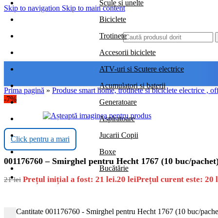
Scule si unelte
Skip to navigation
Skip to main content
Biciclete
Trotinete
Accesorii biciclete
ATV-uri si Scutere electrice
Acumulatori si baterii
Prima pagină
»
Produse smart home, trotinete si biciclete electrice , of
-7%
Generatoare
Aspiratoare
Jucarii Copii
Click pentru a mari
Boxe
001176760 – Smirghel pentru Hecht 1767 (10 buc/pachet
Bucătărie
Prețul inițial a fost: 21 lei.
20
lei
Prețul curent este: 20 l
21
lei
Cantitate 001176760 - Smirghel pentru Hecht 1767 (10 buc/pache