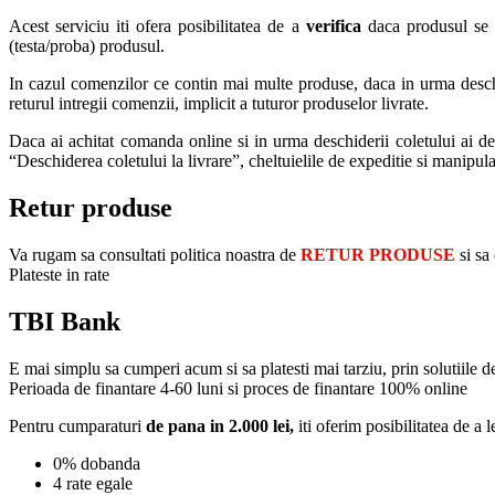
Acest serviciu iti ofera posibilitatea de a
verifica
daca produsul se pr
(testa/proba) produsul.
In cazul comenzilor ce contin mai multe produse, daca in urma deschide
returul intregii comenzii, implicit a tuturor produselor livrate.
Daca ai achitat comanda online si in urma deschiderii coletului ai deci
“Deschiderea coletului la livrare”, cheltuielile de expeditie si manipul
Retur produse
Va rugam sa consultati politica noastra de
RETUR PRODUSE
si sa
Plateste in rate
TBI Bank
E mai simplu sa cumperi acum si sa platesti mai tarziu, prin solutiile 
Perioada de finantare
4-60 luni
si proces de finantare 100% online
Pentru cumparaturi
de pana in 2.000 lei,
iti oferim posibilitatea de a l
0% dobanda
4 rate egale