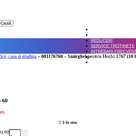
Caută
ACASA
SHOP
REDUCERI
SERVICE TROTINETE
INTREBARI FRECVEN
fice, casa si gradina
»
001176760 – Smirghel pentru Hecht 1767 (10 
PLATA IN RATE
CONTACT
) 60
ei.
3 în stoc
t) 60