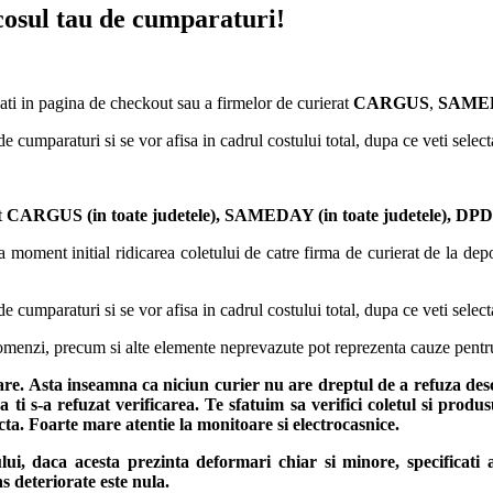
 cosul tau de cumparaturi!
ati in pagina de checkout sau a firmelor de curierat
CARGUS
,
SAMED
de cumparaturi si se vor afisa in cadrul costului total, dupa ce veti selec
t
CARGUS
(in toate judetele),
SAMEDAY (in toate judetele), DPD (
 moment initial ridicarea coletului de catre firma de curierat de la depoz
de cumparaturi si se vor afisa in cadrul costului total, dupa ce veti selec
 comenzi, precum si alte elemente neprevazute pot reprezenta cauze pentr
rare. Asta inseamna ca niciun curier nu are dreptul de a refuza des
 ti s-a refuzat verificarea.
Te sfatuim sa verifici coletul si produ
fecta. Foarte mare atentie la monitoare si electrocasnice.
ului, daca acesta prezinta deformari chiar si minore, specificati
s deteriorate este nula.