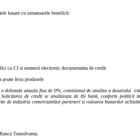
tele lunare cu urmatoarele beneficii:
ifici cu CI si semnezi electronic documentatia de credit
ca poate livra produsele
u o dobanda anuala fixa de 0%, comisionul de analiza a dosarului este
Solicitarea de credit se analizeaza de tbi bank, conform politicii int
unctie de industria comerciantilor parteneri si valoarea bunurilor achiziti
 Banca Transilvania.