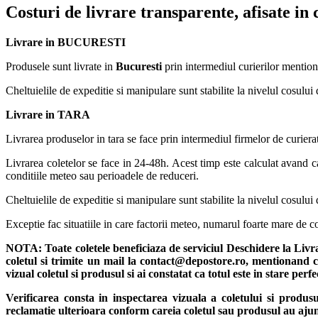
Costuri de livrare transparente, afisate in
Livrare in BUCURESTI
Produsele sunt livrate in
Bucuresti
prin intermediul curierilor mention
Cheltuielile de expeditie si manipulare sunt stabilite la nivelul cosului 
Livrare in TARA
Livrarea produselor in tara se face prin intermediul firmelor de curiera
Livrarea coletelor se face in 24-48h. Acest timp este calculat avand ca
conditiile meteo sau perioadele de reduceri.
Cheltuielile de expeditie si manipulare sunt stabilite la nivelul cosului 
Exceptie fac situatiile in care factorii meteo, numarul foarte mare de
NOTA:
Toate coletele beneficiaza de serviciul Deschidere la Liv
coletul si trimite un mail la contact@depostore.ro, mentionand ca
vizual coletul si produsul si ai constatat ca totul este in stare per
Verificarea consta in inspectarea vizuala a coletului si produs
reclamatie ulterioara conform careia coletul sau produsul au ajun