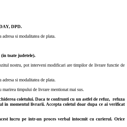
AY, DPD.
ta adresa si modalitatea de plata.
in toate judetele)
.
itul nostru, pot interveni modificari are timpilor de livrare functie de
ta adresa si modalitatea de plata.
u marirea timpului de livrare mentionat mai sus.
chiderea coletului. Daca te confrunti cu un astfel de refuz, refuza
sul in momentul livrarii. Accepta coletul doar dupa ce ai verificat
 acest lucru pe intr-un proces verbal intocmit cu curierul.
Orice