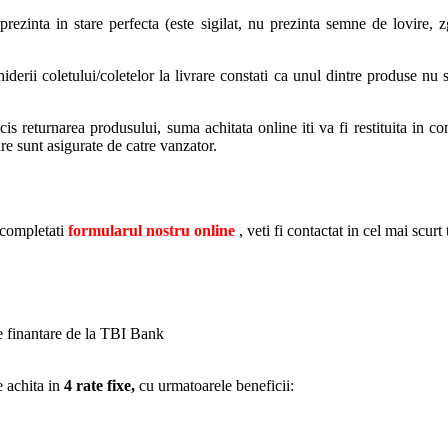
ezinta in stare perfecta (este sigilat, nu prezinta semne de lovire, zg
rii coletului/coletelor la livrare constati ca unul dintre produse nu se
s returnarea produsului, suma achitata online iti va fi restituita in con
are sunt asigurate de catre vanzator.
 completati
formularul nostru online
, veti fi contactat in cel mai scurt
de finantare de la TBI Bank
e achita in
4 rate fixe,
cu urmatoarele beneficii: