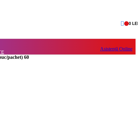
0
LE
Asistență Online
TE
buc/pachet) 60