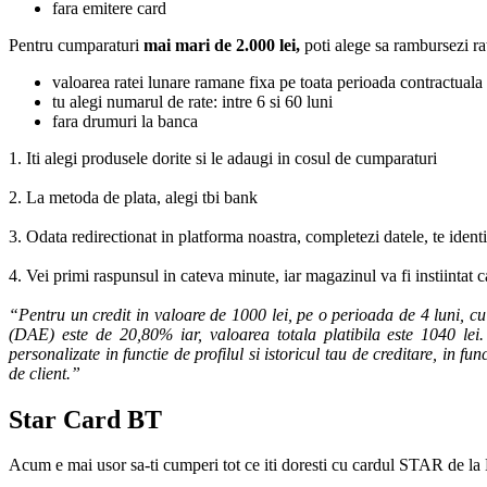
fara emitere card
Pentru cumparaturi
mai mari de 2.000 lei,
poti alege sa rambursezi ra
valoarea ratei lunare ramane fixa pe toata perioada contractuala
tu alegi numarul de rate: intre 6 si 60 luni
fara drumuri la banca
1. Iti alegi produsele dorite si le adaugi in cosul de cumparaturi
2. La metoda de plata, alegi tbi bank
3. Odata redirectionat in platforma noastra, completezi datele, te ident
4. Vei primi raspunsul in cateva minute, iar magazinul va fi instiintat 
“Pentru un credit in valoare de 1000 lei, pe o perioada de 4 luni, c
(DAE) este de 20,80% iar, valoarea totala platibila este 1040 lei. 
personalizate in functie de profilul si istoricul tau de creditare, in f
de client.”
Star Card BT
Acum e mai usor sa-ti cumperi tot ce iti doresti cu cardul STAR de la