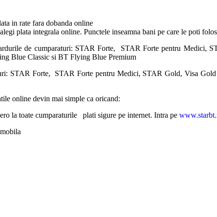
lata in rate fara dobanda online
 alegi plata integrala online. Punctele inseamna bani pe care le poti fol
cardurile de cumparaturi: STAR Forte, STAR Forte pentru Medici, S
ying Blue Classic si BT Flying Blue Premium
aturi: STAR Forte, STAR Forte pentru Medici, STAR Gold, Visa Gold 
atile online devin mai simple ca oricand:
ro la toate cumparaturile plati sigure pe internet. Intra pe
www.starbt.
u mobila